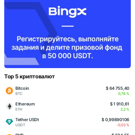
Top 5 криптовалют
Bitcoin
$ 64 755,40
BTC
0,76 %
Ethereum
$ 1 910,61
ETH
2,2 %
Tether USDt
$ 0,99890106
USDT
-0,02 %