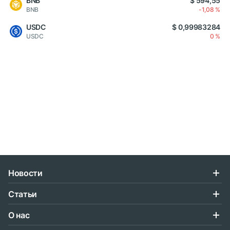
BNB
$ 594,55
BNB
-1,08 %
USDC
$ 0,99983284
USDC
0 %
Новости
Статьи
О нас