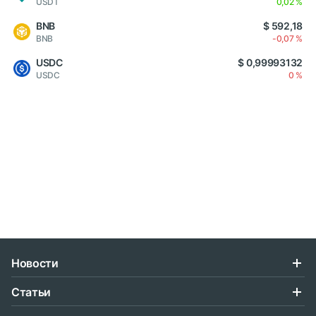
USDT
0,02 %
BNB
$ 592,18
BNB
-0,07 %
USDC
$ 0,99993132
USDC
0 %
Новости
Статьи