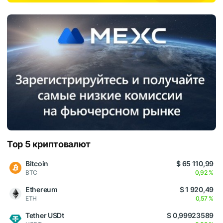
Top 5 криптовалют
Bitcoin
$ 65 110,99
BTC
0,92 %
Ethereum
$ 1 920,49
ETH
0,57 %
Tether USDt
$ 0,99923589