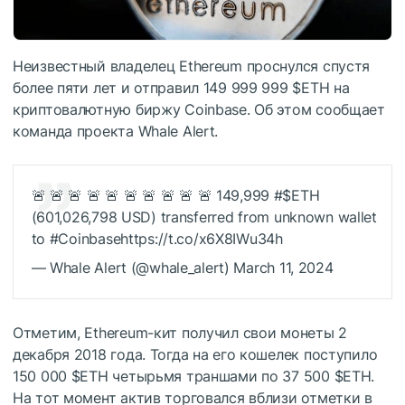
Неизвестный владелец Ethereum проснулся спустя
более пяти лет и отправил 149 999 999
$ETH
на
криптовалютную биржу Coinbase. Об этом сообщает
команда проекта Whale Alert.
🚨 🚨 🚨 🚨 🚨 🚨 🚨 🚨 🚨 🚨 149,999 #
$ETH
(601,026,798 USD) transferred from unknown wallet
to #Coinbasehttps://t.co/x6X8IWu34h
— Whale Alert (@whale_alert) March 11, 2024
Отметим, Ethereum-кит получил свои монеты 2
декабря 2018 года. Тогда на его кошелек поступило
150 000
$ETH
четырьмя траншами по 37 500
$ETH
.
На тот момент актив торговался вблизи отметки в