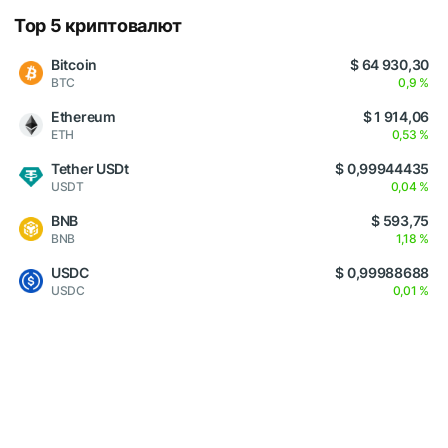
Top 5 криптовалют
Bitcoin
$ 64 930,30
BTC
0,9 %
Ethereum
$ 1 914,06
ETH
0,53 %
Tether USDt
$ 0,99944435
USDT
0,04 %
BNB
$ 593,75
BNB
1,18 %
USDC
$ 0,99988688
USDC
0,01 %