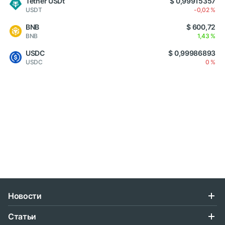
Tether USDt
$ 0,99915357
USDT
-0,02 %
BNB
$ 600,72
BNB
1,43 %
USDC
$ 0,99986893
USDC
0 %
Новости
Статьи