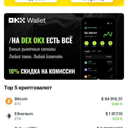
Top 5 криптовалют
Bitcoin
$ 64 916,51
BTC
0,06 %
Ethereum
$ 1 917,10
ETH
0,13 %