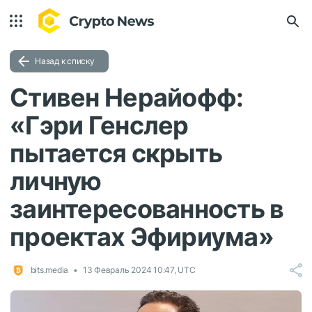
Назад к списку
Стивен Нерайофф:
«Гэри Генслер
пытается скрыть
личную
заинтересованность в
проектах Эфириума»
bits.media
13 Февраль 2024 10:47, UTC