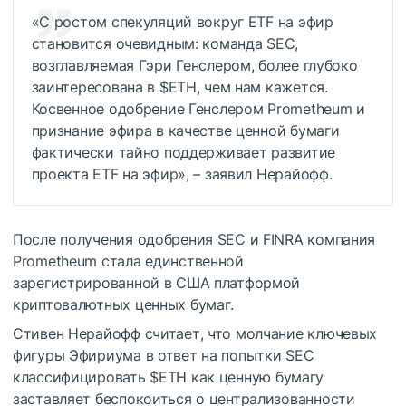
«С ростом спекуляций вокруг ETF на эфир
становится очевидным: команда SEC,
возглавляемая Гэри Генслером, более глубоко
заинтересована в
$ETH
, чем нам кажется.
Косвенное одобрение Генслером Prometheum и
признание эфира в качестве ценной бумаги
фактически тайно поддерживает развитие
проекта ETF на эфир», – заявил Нерайофф.
После получения одобрения SEC и FINRA компания
Prometheum стала единственной
зарегистрированной в США платформой
криптовалютных ценных бумаг.
Стивен Нерайофф считает, что молчание ключевых
фигуры Эфириума в ответ на попытки SEC
классифицировать
$ETH
как ценную бумагу
заставляет беспокоиться о централизованности