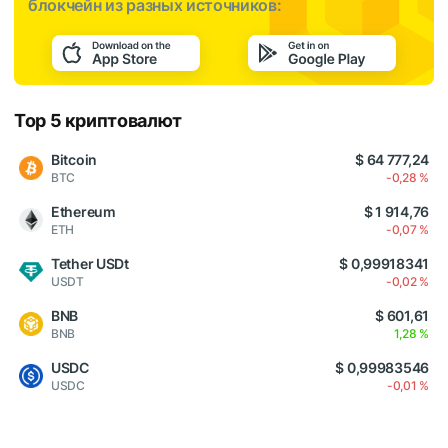
блокчейн из разных источников:
Top 5 криптовалют
Bitcoin
$ 64 777,24
BTC
-0,28 %
Ethereum
$ 1 914,76
ETH
-0,07 %
Tether USDt
$ 0,99918341
USDT
-0,02 %
BNB
$ 601,61
BNB
1,28 %
USDC
$ 0,99983546
USDC
-0,01 %