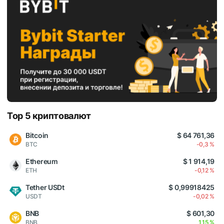
Top 5 криптовалют
Bitcoin
$ 64 761,36
BTC
-0,3 %
Ethereum
$ 1 914,19
ETH
-0,12 %
Tether USDt
$ 0,99918425
USDT
-0,02 %
BNB
$ 601,30
BNB
1,15 %