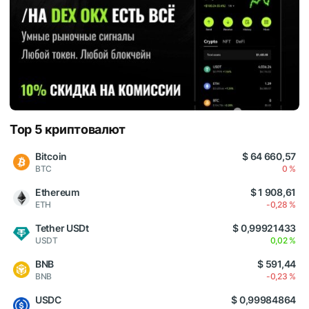
Top 5 криптовалют
Bitcoin
$ 64 660,57
BTC
0 %
Ethereum
$ 1 908,61
ETH
-0,28 %
Tether USDt
$ 0,99921433
USDT
0,02 %
BNB
$ 591,44
BNB
-0,23 %
USDC
$ 0,99984864