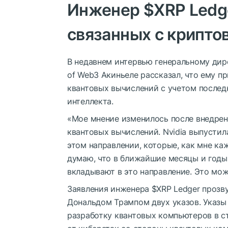
Инженер
$XRP
Ledge
связанных с крипто
В недавнем интервью генеральному ди
of Web3
Акиньеле рассказал, что ему п
квантовых вычислений с учетом послед
интеллекта.
«Мое мнение изменилось после внедре
квантовых вычислений
. Nvidia выпуст
этом направлении, которые, как мне ка
думаю, что в ближайшие месяцы и годы
вкладывают в это направление. Это мож
Заявления инженера
$XRP
Ledger прозв
Дональдом Трампом двух указов
. Указ
разработку квантовых компьютеров в с