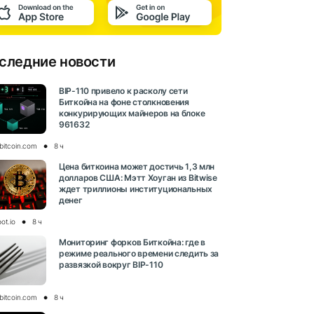
следние новости
BIP-110 привело к расколу сети
Биткойна на фоне столкновения
конкурирующих майнеров на блоке
961632
bitcoin.com
8 ч
Цена биткоина может достичь 1,3 млн
долларов США: Мэтт Хоуган из Bitwise
ждет триллионы институциональных
денег
ot.io
8 ч
Мониторинг форков Биткойна: где в
режиме реального времени следить за
развязкой вокруг BIP-110
bitcoin.com
8 ч