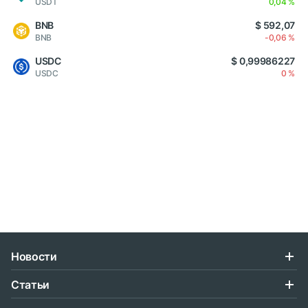
USDT
0,04 %
BNB
$ 592,07
BNB
-0,06 %
USDC
$ 0,99986227
USDC
0 %
Новости
Статьи