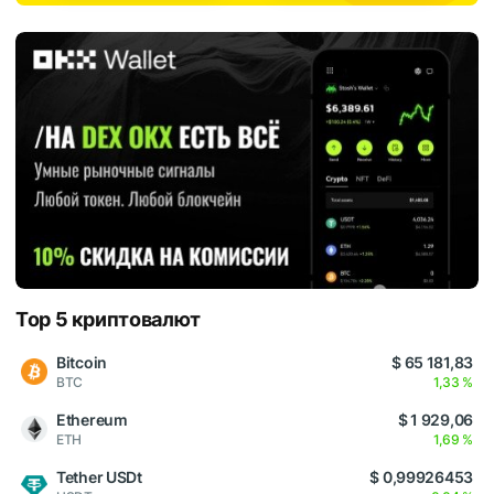
Top 5 криптовалют
Bitcoin
$ 65 181,83
BTC
1,33 %
Ethereum
$ 1 929,06
ETH
1,69 %
Tether USDt
$ 0,99926453