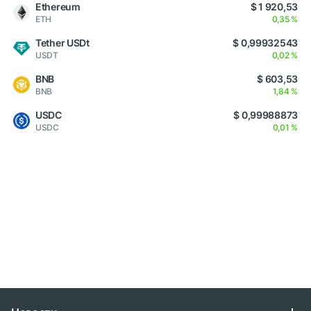
Ethereum
$ 1 920,53
ETH
0,35 %
Tether USDt
$ 0,99932543
USDT
0,02 %
BNB
$ 603,53
BNB
1,84 %
USDC
$ 0,99988873
USDC
0,01 %