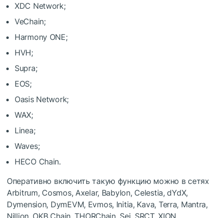
XDC Network;
VeChain;
Harmony ONE;
HVH;
Supra;
EOS;
Oasis Network;
WAX;
Linea;
Waves;
HECO Chain.
Оперативно включить такую функцию можно в сетях
Arbitrum, Cosmos, Axelar, Babylon, Celestia, dYdX,
Dymension, DymEVM, Evmos, Initia, Kava, Terra, Mantra,
Nillion, OKB Chain, THORChain, Sei, SRCT, XION.