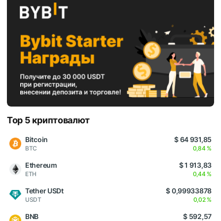
Top 5 криптовалют
Bitcoin
$ 64 931,85
BTC
0,84 %
Ethereum
$ 1 913,83
ETH
0,44 %
Tether USDt
$ 0,99933878
USDT
0,02 %
BNB
$ 592,57