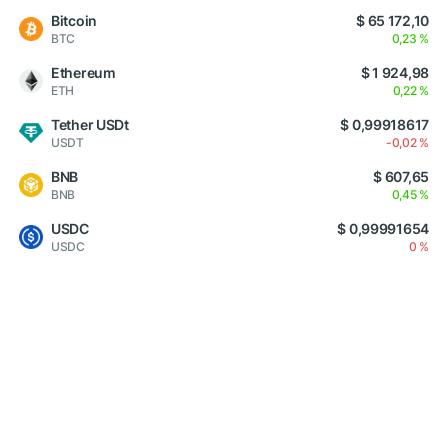
Bitcoin
$ 65 172,10
BTC
0,23 %
Ethereum
$ 1 924,98
ETH
0,22 %
Tether USDt
$ 0,99918617
USDT
-0,02 %
BNB
$ 607,65
BNB
0,45 %
USDC
$ 0,99991654
USDC
0 %