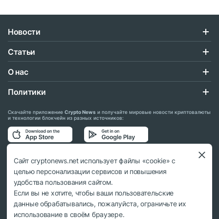
Новости
Статьи
О нас
Политики
Скачайте приложение
Crypto News
и получайте мировые новости криптовалюты
и технологии блокчейн из разных источников:
Подписывайтесь на нас в социальных сетях:
Сайт cryptonews.net использует файлы «cookie» с
целью персонализации сервисов и повышения
удобства пользования сайтом.
Если вы не хотите, чтобы ваши пользовательские
данные обрабатывались, пожалуйста, ограничьте их
© 2018 - 2026 Crypto News. При использовании материалов ссылка на
использование в своём браузере.
cryptonews.net обязательна.