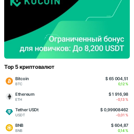
Top 5 криптовалют
Bitcoin
$ 65 004,51
BTC
0,12 %
Ethereum
$ 1 916,98
ETH
-0,13 %
Tether USDt
$ 0,99908462
USDT
-0,01 %
BNB
$ 604,87
BNB
0,14 %