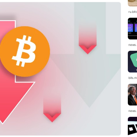
ru.bit
news.
bits.
news.