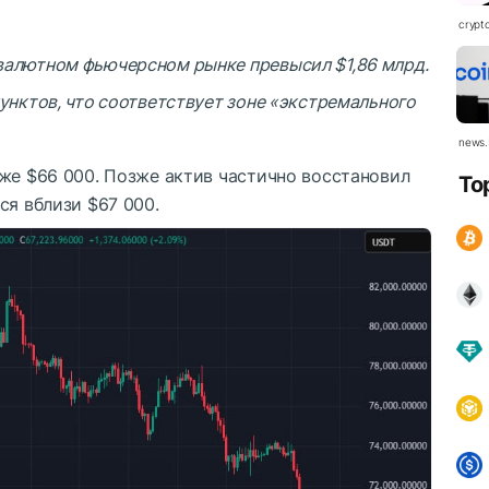
crypt
валютном фьючерсном рынке превысил $1,86 млрд.
пунктов, что соответствует зоне «экстремального
news.
же $66 000. Позже актив частично восстановил
To
ся вблизи $67 000.