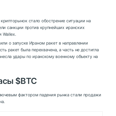
крипторынок стало обострение ситуации на
ели санкции против крупнейших иранских
 Wallex.
или о запуске Ираном ракет в направлении
ть ракет была перехвачена, а часть не достигла
анесла удары по иранскому военному объекту на
пасы
$BTC
 ключевым фактором падения рынка стали продажи
на.