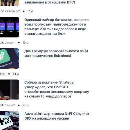
заявлением в отношении BTC!
coinsistemi.com
17 м
Одинокий майнер биткоинов, вопреки
всем прогнозам, выиграл джекпот в
размере 200 тысяч долларов в виде
вознаграждения за блок
bitcoin.com
50 м
Два трейдера заработали почти по $1
млн на мемкоине Robinhood
media
54 м
Сэйлор из компании Strategy
утверждает, что ChatGPT
способствовал финансовому прорыву
на сумму 15 млрд долларов
bitcoin.com
55 м
Aave и Uniswap вывели DeFi X Layer от
OKX на рекордные уровни