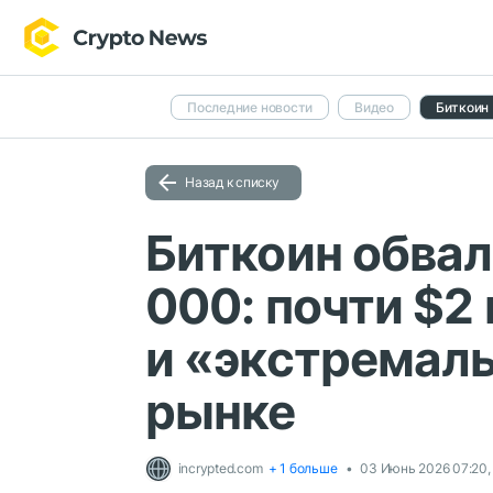
Последние новости
Видео
Биткоин
Назад к списку
Биткоин обва
000: почти $2
и «экстремаль
рынке
incrypted.com
+ 1 больше
03 Июнь 2026 07:20