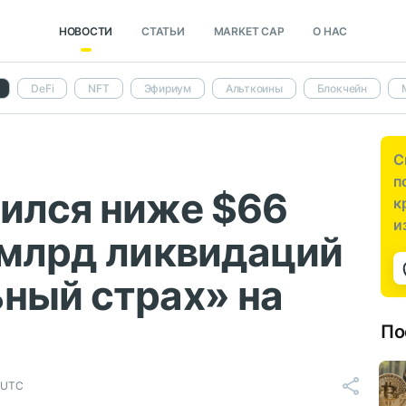
НОВОСТИ
СТАТЬИ
MARKET CAP
О НАС
DeFi
NFT
Эфириум
Альткоины
Блокчейн
С
п
лился ниже $66
к
и
 млрд ликвидаций
ный страх» на
По
, UTC