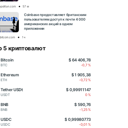
opolitan.com
57 м
Coinbase предоставляет британским
пользователям доступ к почти 4 000
американских акций в одном
приложении
bitcoin.com
1 ч
p 5 криптовалют
Bitcoin
$ 64 406,78
BTC
-0,7 %
Ethereum
$ 1 905,38
ETH
-0,72 %
Tether USDt
$ 0,99911147
USDT
0 %
BNB
$ 590,76
BNB
-1,25 %
USDC
$ 0,99980773
USDC
-0,01 %