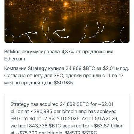
BitMine аккумулировала 4,37% от предложения
Ethereum
Компания Strategy купила 24 869
$BTC
за $2,01 млрд.
Согласно отчету для
SEC
, сделки прошли с 11 по 17
мая по средней цене $80 985.
Strategy has acquired 24,869
$BTC
for ~$2.01
billion at ~$80,985 per bitcoin and has achieved
$BTC
Yield of 12.6% YTD 2026. As of 5/17/2026,
we hodl 843,738
$BTC
acquired for ~$63.87 billion
at ~$75,700 per bitcoin. $MSTR $STRC