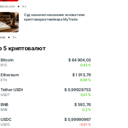
bitcoin.com
3 ч
Суд назначил наказание основателю
криптомаркетмейкера MyTrade
media
3 ч
p 5 криптовалют
Bitcoin
$ 64 904,03
BTC
0,42 %
Ethereum
$ 1 913,79
ETH
0,09 %
Tether USDt
$ 0,99928753
USDT
0,01 %
BNB
$ 592,76
BNB
0,2 %
USDC
$ 0,99990967
USDC
-0,01 %