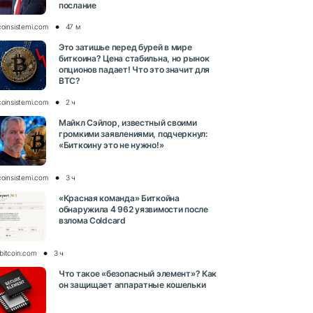
послание
coinsistemi.com
47 м
Это затишье перед бурей в мире
биткоина? Цена стабильна, но рынок
опционов падает! Что это значит для
BTC?
coinsistemi.com
2 ч
Майкл Сэйлор, известный своими
громкими заявлениями, подчеркнул:
«Биткоину это не нужно!»
coinsistemi.com
3 ч
«Красная команда» Биткойна
обнаружила 4 962 уязвимости после
взлома Coldcard
bitcoin.com
3 ч
Что такое «безопасный элемент»? Как
он защищает аппаратные кошельки