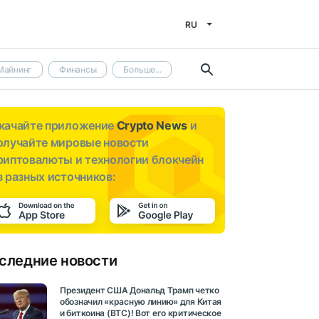
RU
Майнинг
Финансы
Больше...
качайте приложение
Crypto News
и
олучайте мировые новости
риптовалюты и технологии блокчейн
з разных источников:
следние новости
Президент США Дональд Трамп четко
обозначил «красную линию» для Китая
и биткоина (BTC)! Вот его критическое