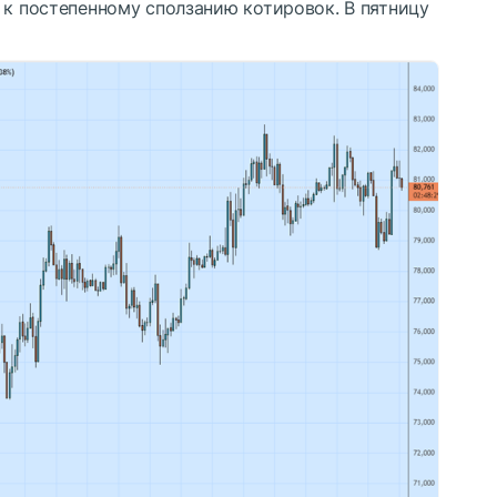
 к постепенному сползанию котировок. В пятницу