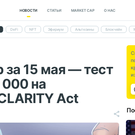
НОВОСТИ
СТАТЬИ
MARKET CAP
О НАС
DeFi
NFT
Эфириум
Альткоины
Блокчейн
С
п
 за 15 мая — тест
к
и
 000 на
CLARITY Act
По