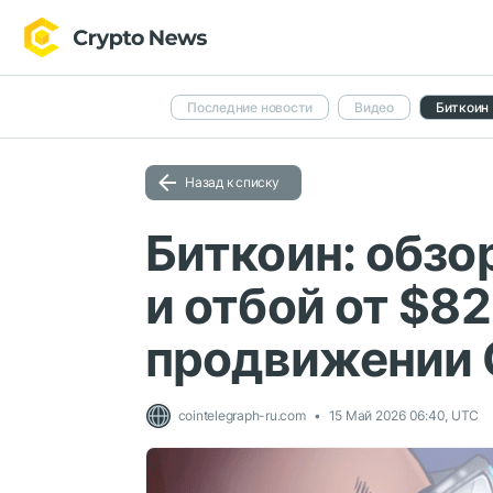
Последние новости
Видео
Биткоин
Назад к списку
Биткоин: обзор
и отбой от $82
продвижении 
cointelegraph-ru.com
15 Май 2026 06:40, UTC