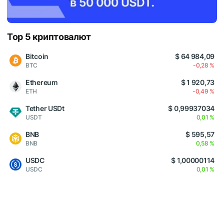
Top 5 криптовалют
Bitcoin
$ 64 984,09
BTC
-0,28 %
Ethereum
$ 1 920,73
ETH
-0,49 %
Tether USDt
$ 0,99937034
USDT
0,01 %
BNB
$ 595,57
BNB
0,58 %
USDC
$ 1,00000114
USDC
0,01 %