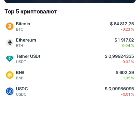
Top 5 криптовалют
Bitcoin
$ 64 812,35
BTC
-0,23 %
Ethereum
$ 1 917,02
ETH
0,04 %
Tether USDt
$ 0,99924335
USDT
-0,02 %
BNB
$ 602,39
BNB
1,35 %
USDC
$ 0,99986095
USDC
-0,01 %