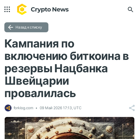
Назад к списку
Кампания по
включению биткоина в
резервы Нацбанка
Швейцарии
провалилась
forklog.com
09 Май 2026 17:13, UTC