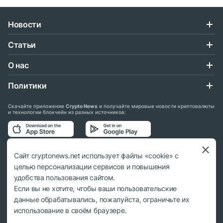
Новости
Статьи
О нас
Политики
Скачайте приложение
Crypto News
и получайте мировые новости криптовалюты
и технологии блокчейн из разных источников:
Подписывайтесь на нас в социальных сетях:
Сайт cryptonews.net использует файлы «cookie» с
целью персонализации сервисов и повышения
удобства пользования сайтом.
Если вы не хотите, чтобы ваши пользовательские
данные обрабатывались, пожалуйста, ограничьте их
© 2018 - 2026 Crypto News. При использовании материалов ссылка на
использование в своём браузере.
cryptonews.net обязательна.