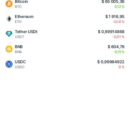
Bitcoin
$ 65 005,36
BTC
0,12 %
Ethereum
$ 1 916,95
ETH
-0,14 %
Tether USDt
$ 0,99914868
USDT
-0,01 %
BNB
$ 604,79
BNB
0,15 %
USDC
$ 0,99984922
USDC
0 %