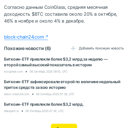
Согласно данным CoinGlass, средняя месячная
доходность
$BTC
составила около 20% в октябре,
46% в ноябре и около 4% в декабре.
block-chain24.com
Похожие новости (6)
Добавить похожую новость
Биткоин-ETF привлекли более $3,2 млрд за неделю —
второй самый высокий показатель в истории
incrypted.com
06 Октябрь 2025 08:15, UTC
Биткоин-ETF зафиксировали второй по величине недельный
приток средств за всю историю
block-chain24.com
06 Октябрь 2025 07:33, UTC
Биткоин-ETF привлекли более $3,2 млрд.
bitexpert.io
06 Октябрь 2025 07:32, UTC