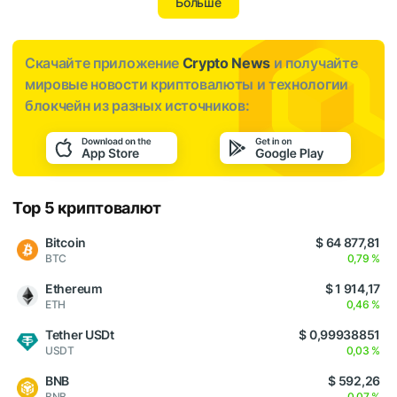
Больше
Скачайте приложение
Crypto News
и получайте
мировые новости криптовалюты и технологии
блокчейн из разных источников:
Top 5 криптовалют
Bitcoin
$ 64 877,81
BTC
0,79 %
Ethereum
$ 1 914,17
ETH
0,46 %
Tether USDt
$ 0,99938851
USDT
0,03 %
BNB
$ 592,26
BNB
0,07 %