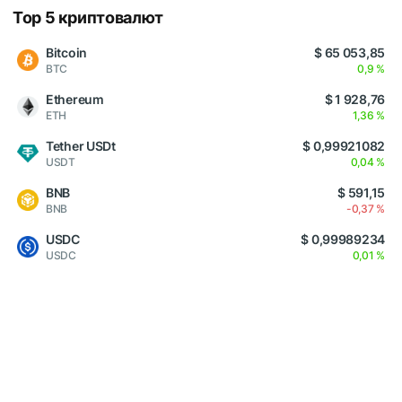
Top 5 криптовалют
Bitcoin
$ 65 053,85
BTC
0,9 %
Ethereum
$ 1 928,76
ETH
1,36 %
Tether USDt
$ 0,99921082
USDT
0,04 %
BNB
$ 591,15
BNB
-0,37 %
USDC
$ 0,99989234
USDC
0,01 %