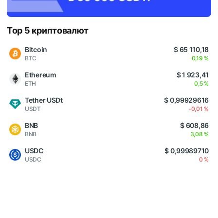
Top 5 криптовалют
Bitcoin
$ 65 110,18
BTC
0,19 %
Ethereum
$ 1 923,41
ETH
0,5 %
Tether USDt
$ 0,99929616
USDT
-0,01 %
BNB
$ 608,86
BNB
3,08 %
USDC
$ 0,99989710
USDC
0 %