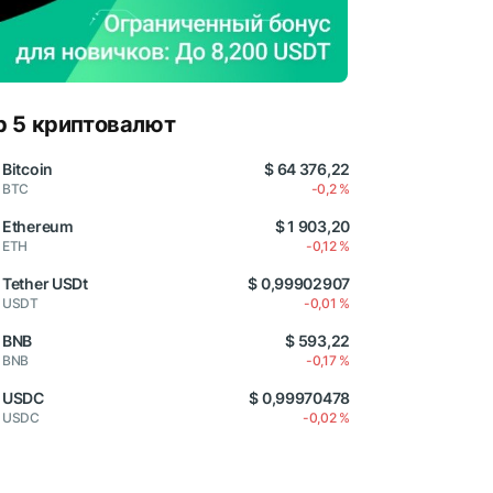
p 5 криптовалют
Bitcoin
$ 64 376,22
BTC
-0,2 %
Ethereum
$ 1 903,20
ETH
-0,12 %
Tether USDt
$ 0,99902907
USDT
-0,01 %
BNB
$ 593,22
BNB
-0,17 %
USDC
$ 0,99970478
USDC
-0,02 %