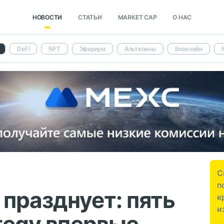
НОВОСТИ
СТАТЬИ
MARKET CAP
О НАС
DeFi
NFT
Эфириум
Альткоины
Блокчейн
С
п
празднует: пять
к
и