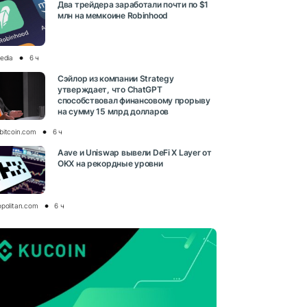
Два трейдера заработали почти по $1
млн на мемкоине Robinhood
media
6 ч
Сэйлор из компании Strategy
утверждает, что ChatGPT
способствовал финансовому прорыву
на сумму 15 млрд долларов
bitcoin.com
6 ч
Aave и Uniswap вывели DeFi X Layer от
OKX на рекордные уровни
opolitan.com
6 ч