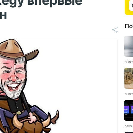
ategy впервые
н
По
ru.bit
ru.bit
news.