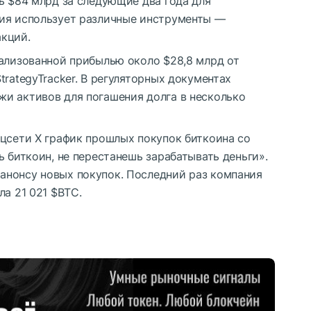
ь $84 млрд за следующие два года для
ия использует различные инструменты —
кций.
еализованной прибылью около $28,8 млрд от
trategyTracker. В регуляторных документах
и активов для погашения долга в несколько
оцсети X график прошлых покупок биткоина со
ь биткоин, не перестанешь зарабатывать деньги».
анонсу новых покупок. Последний раз компания
ла 21 021
$BTC
.