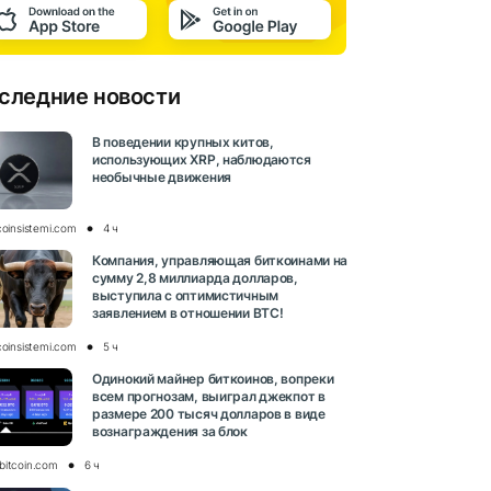
следние новости
В поведении крупных китов,
использующих XRP, наблюдаются
необычные движения
coinsistemi.com
4 ч
Компания, управляющая биткоинами на
сумму 2,8 миллиарда долларов,
выступила с оптимистичным
заявлением в отношении BTC!
coinsistemi.com
5 ч
Одинокий майнер биткоинов, вопреки
всем прогнозам, выиграл джекпот в
размере 200 тысяч долларов в виде
вознаграждения за блок
bitcoin.com
6 ч