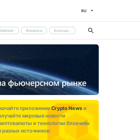
RU
Майнинг
Финансы
Больше...
качайте приложение
Crypto News
и
олучайте мировые новости
риптовалюты и технологии блокчейн
з разных источников: