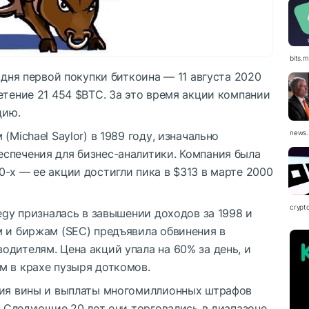
bits.
 дня первой покупки биткоина — 11 августа 2020
етение 21 454
$BTC
. За это время акции компании
цию.
news.
(Michael Saylor) в 1989 году, изначально
спечения для бизнес-аналитики. Компания была
-х — ее акции достигли пика в $313 в марте 2000
crypt
tegy призналась в завышении доходов за 1998 и
м и биржам (SEC) предъявила обвинения в
дителям. Цена акций упала на 60% за день, и
м в крахе пузыря доткомов.
ния вины и выплаты многомиллионных штрафов
ь. Следующие 20 лет они торговались в диапазоне