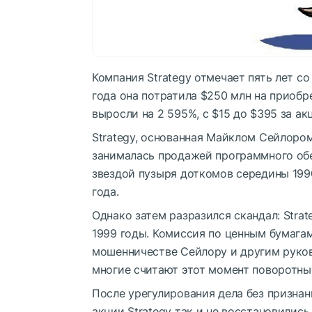
Компания Strategy отмечает пять лет со
года она потратила $250 млн на приобр
выросли на 2 595%, с $15 до $395 за ак
Strategy, основанная Майклом Сейлором 
занималась продажей программного обе
звездой пузыря доткомов середины 1990
года.
Однако затем разразился скандал: Stra
1999 годы. Комиссия по ценным бумага
мошенничестве Сейлору и другим руково
многие считают этот момент поворотны
После урегулирования дела без призна
акции Strategy так и не восстановилис