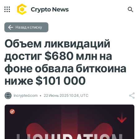
Назад к списку
Объем ликвидаций
достиг $680 млн на
фоне обвала биткоина
ниже $101 000
incrypted.com
22 Июнь 2025 10:24, UTC