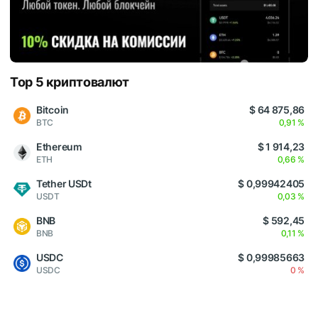
Top 5 криптовалют
Bitcoin
$ 64 875,86
BTC
0,91 %
Ethereum
$ 1 914,23
ETH
0,66 %
Tether USDt
$ 0,99942405
USDT
0,03 %
BNB
$ 592,45
BNB
0,11 %
USDC
$ 0,99985663
USDC
0 %