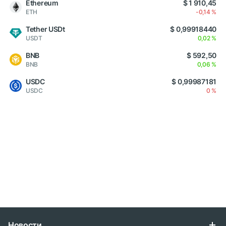
Ethereum
$ 1 910,45
ETH
-0,14 %
Tether USDt
$ 0,99918440
USDT
0,02 %
BNB
$ 592,50
BNB
0,06 %
USDC
$ 0,99987181
USDC
0 %
Новости