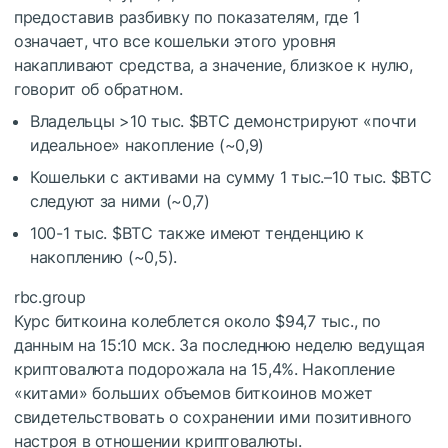
предоставив разбивку по показателям, где 1
означает, что все кошельки этого уровня
накапливают средства, а значение, близкое к нулю,
говорит об обратном.
Владельцы >10 тыс.
$BTC
демонстрируют «почти
идеальное» накопление (~0,9)
Кошельки с активами на сумму 1 тыс.–10 тыс.
$BTC
следуют за ними (~0,7)
100-1 тыс.
$BTC
также имеют тенденцию к
накоплению (~0,5).
rbc.group
Курс биткоина колеблется около $94,7 тыс., по
данным на 15:10 мск. За последнюю неделю ведущая
криптовалюта подорожала на 15,4%. Накопление
«китами» больших объемов биткоинов может
свидетельствовать о сохранении ими позитивного
настроя в отношении криптовалюты.