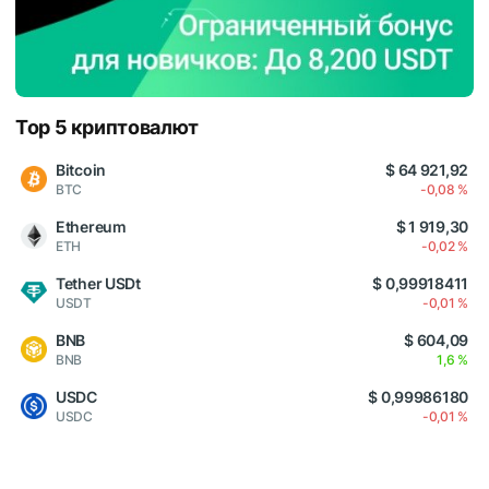
Top 5 криптовалют
Bitcoin
$ 64 921,92
BTC
-0,08 %
Ethereum
$ 1 919,30
ETH
-0,02 %
Tether USDt
$ 0,99918411
USDT
-0,01 %
BNB
$ 604,09
BNB
1,6 %
USDC
$ 0,99986180
USDC
-0,01 %