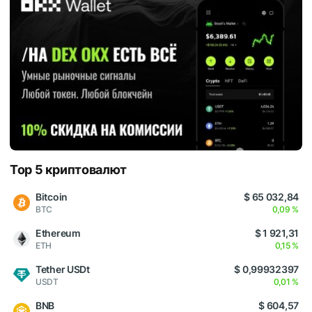
Top 5 криптовалют
Bitcoin
$ 65 032,84
BTC
0,09 %
Ethereum
$ 1 921,31
ETH
0,15 %
Tether USDt
$ 0,99932397
USDT
0,01 %
BNB
$ 604,57