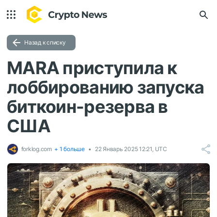
Назад к списку
MARA приступила к
лоббированию запуска
биткоин-резерва в
США
forklog.com
+ 1 больше
22 Январь 2025 12:21, UTC