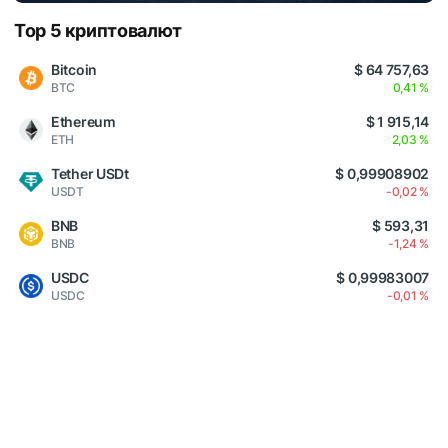
Top 5 криптовалют
Bitcoin
$ 64 757,63
BTC
0,41 %
Ethereum
$ 1 915,14
ETH
2,03 %
Tether USDt
$ 0,99908902
USDT
-0,02 %
BNB
$ 593,31
BNB
-1,24 %
USDC
$ 0,99983007
USDC
-0,01 %