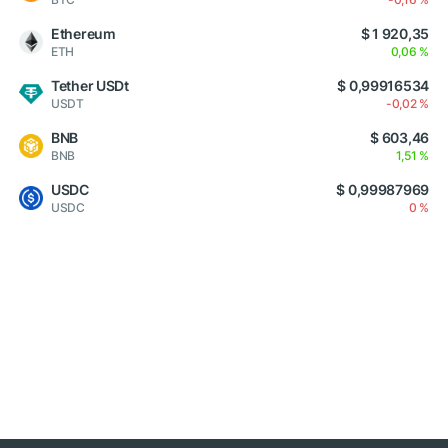
Ethereum
$ 1 920,35
ETH
0,06 %
Tether USDt
$ 0,99916534
USDT
-0,02 %
BNB
$ 603,46
BNB
1,51 %
USDC
$ 0,99987969
USDC
0 %