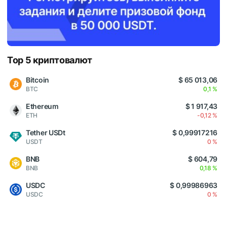
Top 5 криптовалют
Bitcoin
$ 65 013,06
BTC
0,1 %
Ethereum
$ 1 917,43
ETH
-0,12 %
Tether USDt
$ 0,99917216
USDT
0 %
BNB
$ 604,79
BNB
0,18 %
USDC
$ 0,99986963
USDC
0 %