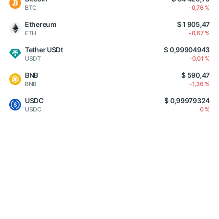
BTC
-0,76 %
Ethereum
$ 1 905,47
ETH
-0,67 %
Tether USDt
$ 0,99904943
USDT
-0,01 %
BNB
$ 590,47
BNB
-1,36 %
USDC
$ 0,99979324
USDC
0 %