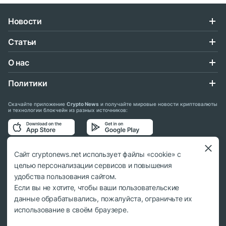
Новости
Статьи
О нас
Политики
Скачайте приложение
Crypto News
и получайте мировые новости криптовалюты
и технологии блокчейн из разных источников:
Подписывайтесь на нас в социальных сетях:
Сайт cryptonews.net использует файлы «cookie» с
целью персонализации сервисов и повышения
удобства пользования сайтом.
Если вы не хотите, чтобы ваши пользовательские
данные обрабатывались, пожалуйста, ограничьте их
© 2018 - 2026 Crypto News. При использовании материалов ссылка на
использование в своём браузере.
cryptonews.net обязательна.