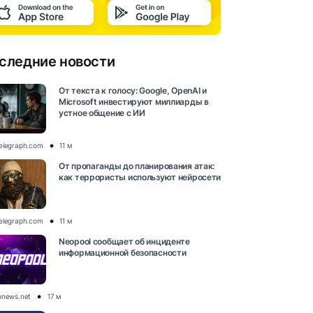
следние новости
От текста к голосу: Google, OpenAI и
Microsoft инвестируют миллиарды в
устное общение с ИИ
elegraph.com
11 м
От пропаганды до планирования атак:
как террористы используют нейросети
elegraph.com
11 м
Neopool сообщает об инциденте
информационной безопасности
onews.net
17 м