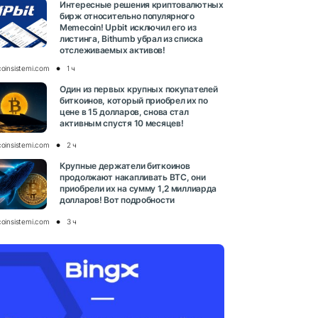
Интересные решения криптовалютных
бирж относительно популярного
Memecoin! Upbit исключил его из
листинга, Bithumb убрал из списка
отслеживаемых активов!
coinsistemi.com
1 ч
Один из первых крупных покупателей
биткоинов, который приобрел их по
цене в 15 долларов, снова стал
активным спустя 10 месяцев!
coinsistemi.com
2 ч
Крупные держатели биткоинов
продолжают накапливать BTC, они
приобрели их на сумму 1,2 миллиарда
долларов! Вот подробности
coinsistemi.com
3 ч