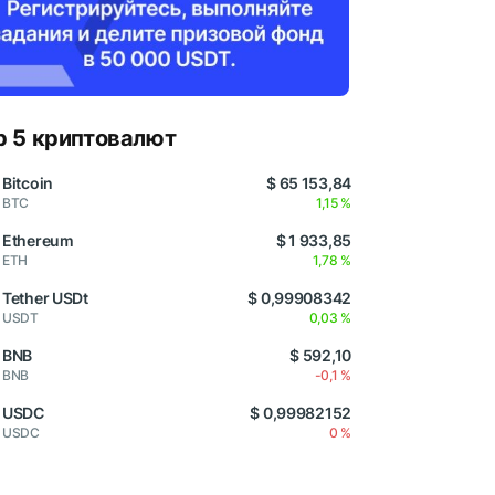
p 5 криптовалют
Bitcoin
$ 65 153,84
BTC
1,15 %
Ethereum
$ 1 933,85
ETH
1,78 %
Tether USDt
$ 0,99908342
USDT
0,03 %
BNB
$ 592,10
BNB
-0,1 %
USDC
$ 0,99982152
USDC
0 %