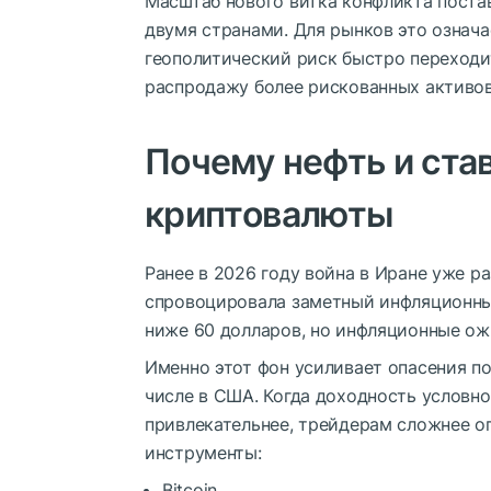
Масштаб нового витка конфликта поста
двумя странами. Для рынков это означ
геополитический риск быстро переходит
распродажу более рискованных активов
Почему нефть и став
криптовалюты
Ранее в 2026 году война в Иране уже р
спровоцировала заметный инфляционны
ниже 60 долларов, но инфляционные ож
Именно этот фон усиливает опасения п
числе в США. Когда доходность условн
привлекательнее, трейдерам сложнее о
инструменты:
Bitcoin