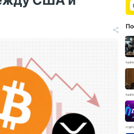
ежду США и
По
hasht
hasht
crypt