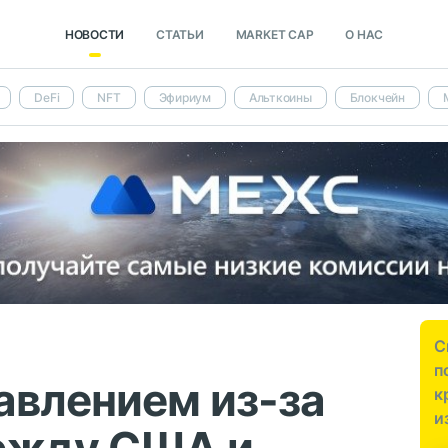
НОВОСТИ
СТАТЬИ
MARKET CAP
О НАС
DeFi
NFT
Эфириум
Альткоины
Блокчейн
С
п
авлением из-за
к
и