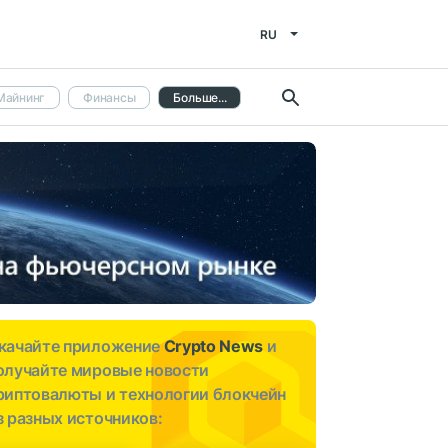
RU
Майнинг
Финансы
Больше...
качайте приложение
Crypto News
и
олучайте мировые новости
риптовалюты и технологии блокчейн
з разных источников: