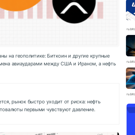
ru.bit
аны на геополитике: Биткоин и другие крупные
ru.bit
мена авиаударами между США и Ираном, а нефть
ru.bit
тся, рынок быстро уходит от риска: нефть
птовалюты первыми чувствуют давление.