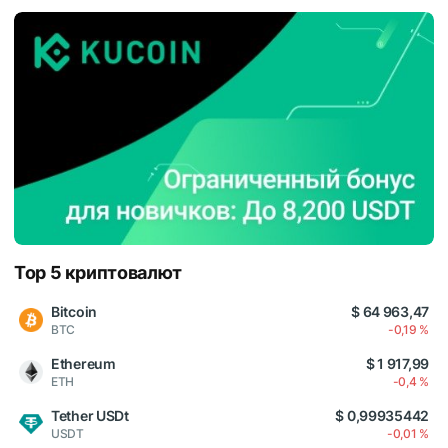
Top 5 криптовалют
Bitcoin
$ 64 963,47
BTC
-0,19 %
Ethereum
$ 1 917,99
ETH
-0,4 %
Tether USDt
$ 0,99935442
USDT
-0,01 %