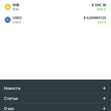
BNB
$ 596,36
BNB
0,69 %
USDC
$ 0,99995125
USDC
0,01 %
Новости
Статьи
О нас