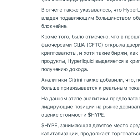
В отчете также указывалось, что HyperL
владея подавляющим большинством объ
блокчейне.
Кроме того, было отмечено, что в про
фьючерсами США (CFTC) открыла двери
криптовалюты, и хотя такие биржи, как 
продукты, Hyperliquid выделяется в к
получению дохода.
Аналитики Citrini также добавили, что,
больше привязывается к реальным пока
На данном этапе аналитики предполагаю
лидирующие позиции на рынке дериват
оценке стоимости
$HYPE
.
$HYPE
, занимающая девятое место сре
капитализации, продолжает торговаться