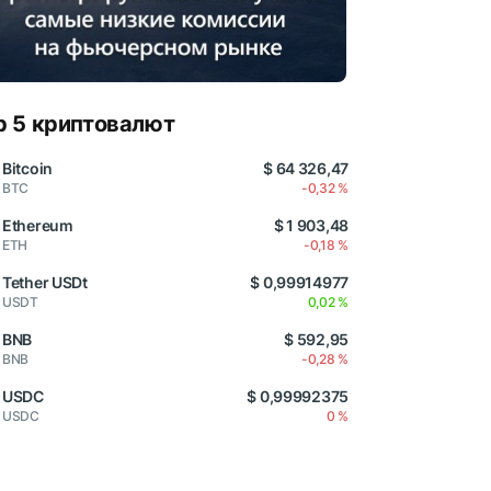
p 5 криптовалют
Bitcoin
$ 64 326,47
BTC
-0,32 %
Ethereum
$ 1 903,48
ETH
-0,18 %
Tether USDt
$ 0,99914977
USDT
0,02 %
BNB
$ 592,95
BNB
-0,28 %
USDC
$ 0,99992375
USDC
0 %