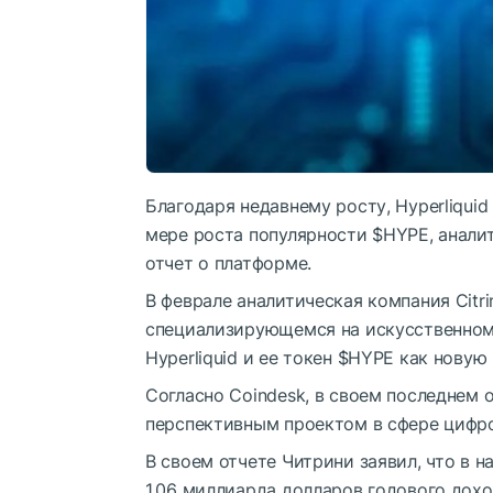
Благодаря недавнему росту, Hyperliquid 
мере роста популярности
$HYPE
, анал
отчет о платформе.
В феврале аналитическая компания Citri
специализирующемся на искусственном
Hyperliquid и ее токен
$HYPE
как новую 
Согласно Coindesk, в своем последнем от
перспективным проектом в сфере цифр
В своем отчете Читрини заявил, что в 
1,06 миллиарда долларов годового дох