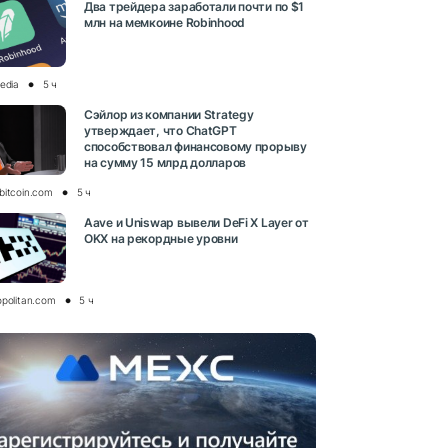
Два трейдера заработали почти по $1
млн на мемкоине Robinhood
media
5 ч
Сэйлор из компании Strategy
утверждает, что ChatGPT
способствовал финансовому прорыву
на сумму 15 млрд долларов
bitcoin.com
5 ч
Aave и Uniswap вывели DeFi X Layer от
OKX на рекордные уровни
opolitan.com
5 ч