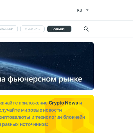
RU
Майнинг
Финансы
Больше...
качайте приложение
Crypto News
и
олучайте мировые новости
риптовалюты и технологии блокчейн
з разных источников: