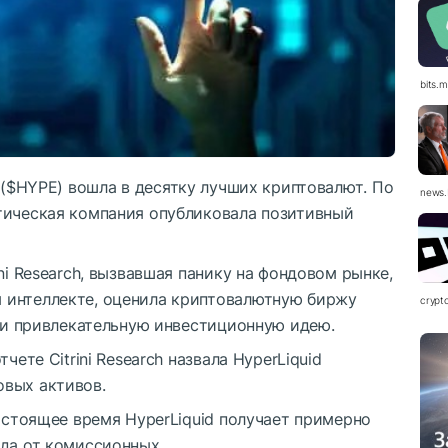
bits.
(
$HYPE
) вошла в десятку лучших криптовалют. По
news.
итическая компания опубликовала позитивный
ni Research, вызвавшая панику на фондовом рынке,
 интеллекте, оценила криптовалютную биржу
crypt
и привлекательную инвестиционную идею.
чете Citrini Research назвала HyperLiquid
овых активов.
настоящее время HyperLiquid получает примерно
ода от комиссионных.