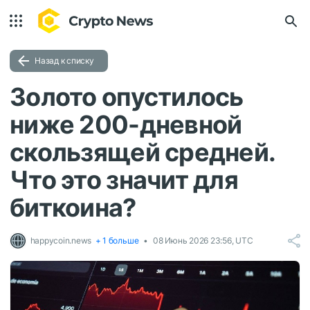
Назад к списку
Золото опустилось
ниже 200-дневной
скользящей средней.
Что это значит для
биткоина?
happycoin.news
+ 1 больше
08 Июнь 2026 23:56, UTC