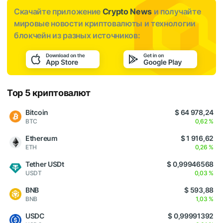
Скачайте приложение
Crypto News
и получайте
мировые новости криптовалюты и технологии
блокчейн из разных источников:
Top 5 криптовалют
Bitcoin
$ 64 978,24
BTC
0,62 %
Ethereum
$ 1 916,62
ETH
0,26 %
Tether USDt
$ 0,99946568
USDT
0,03 %
BNB
$ 593,88
BNB
1,03 %
USDC
$ 0,99991392