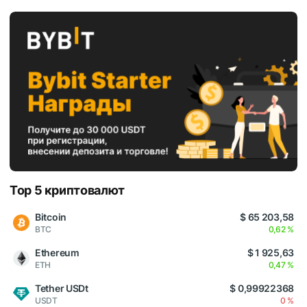
Top 5 криптовалют
Bitcoin
$ 65 203,58
BTC
0,62 %
Ethereum
$ 1 925,63
ETH
0,47 %
Tether USDt
$ 0,99922368
USDT
0 %