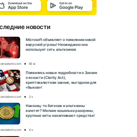
следние новости
Microsoft объявляет о появлении новой
вирусной угрозы! Неожиданно она
использует сеть альткоинов
coinsistemi.com
56 м
Появились новые подробности о Законе
о ясности (Clarity Act),
криптовалютном законе, выгодном для
«быков»!
coinsistemi.com
3 ч
Наконец-то биткоин и альткоины
взлетят? Мелкие кошельки разорены,
крупные киты накапливают средства!
coinsistemi.com
4 ч