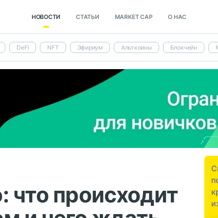
НОВОСТИ
СТАТЬИ
MARKET CAP
О НАС
DeFi
NFT
Эфириум
Альткоины
Блокчейн
С
п
: что происходит
к
и