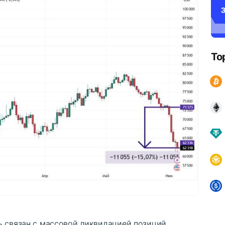
To
ь связан с массовой ликвидацией позиций