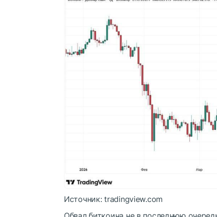
Источник: tradingview.com
Обвал биткоина не в последнюю очеред