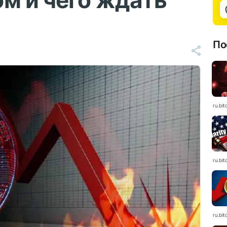
м и чего ждать
По
ru.bit
ru.bit
ru.bit