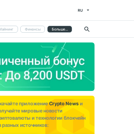
RU
Майнинг
Финансы
Больше...
качайте приложение
Crypto News
и
олучайте мировые новости
риптовалюты и технологии блокчейн
з разных источников: