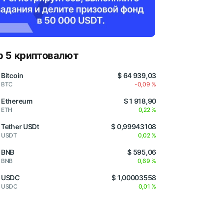
p 5 криптовалют
Bitcoin
$ 64 939,03
BTC
-0,09 %
Ethereum
$ 1 918,90
ETH
0,22 %
Tether USDt
$ 0,99943108
USDT
0,02 %
BNB
$ 595,06
BNB
0,69 %
USDC
$ 1,00003558
USDC
0,01 %