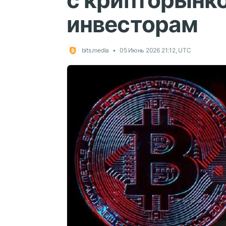
с крипторынко
инвесторам
bits.media
05 Июнь 2026 21:12, UTC