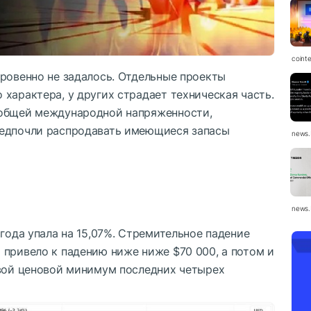
coint
кровенно не задалось. Отдельные проекты
характера, у других страдает техническая часть.
 общей международной напряженности,
редпочли распродавать имеющиеся запасы
news.
news.
 года упала на 15,07%. Стремительное падение
 привело к падению ниже ниже $70 000, а потом и
вой ценовой минимум последних четырех