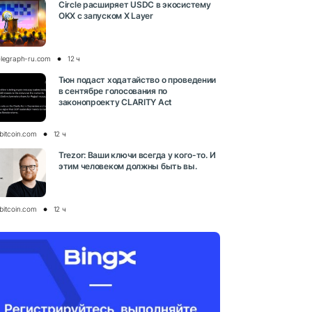
Circle расширяет USDC в экосистему
OKX с запуском X Layer
elegraph-ru.com
12 ч
Тюн подаст ходатайство о проведении
в сентябре голосования по
законопроекту CLARITY Act
bitcoin.com
12 ч
Trezor: Ваши ключи всегда у кого-то. И
этим человеком должны быть вы.
bitcoin.com
12 ч