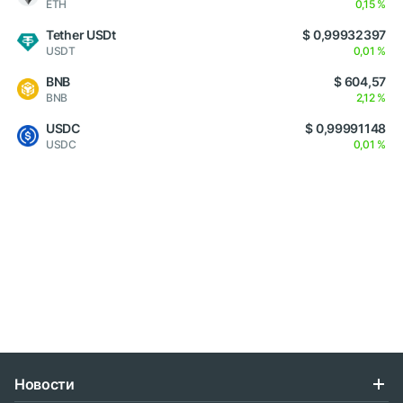
ETH
0,15 %
Tether USDt
$ 0,99932397
USDT
0,01 %
BNB
$ 604,57
BNB
2,12 %
USDC
$ 0,99991148
USDC
0,01 %
Новости