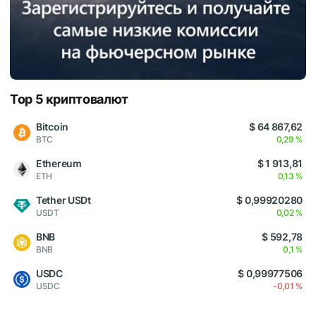
Top 5 криптовалют
Bitcoin
$ 64 867,62
BTC
0,29 %
Ethereum
$ 1 913,81
ETH
0,13 %
Tether USDt
$ 0,99920280
USDT
0,02 %
BNB
$ 592,78
BNB
0,1 %
USDC
$ 0,99977506
USDC
-0,01 %