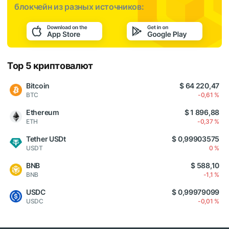
блокчейн из разных источников:
Top 5 криптовалют
Bitcoin
$ 64 220,47
BTC
-0,61 %
Ethereum
$ 1 896,88
ETH
-0,37 %
Tether USDt
$ 0,99903575
USDT
0 %
BNB
$ 588,10
BNB
-1,1 %
USDC
$ 0,99979099
USDC
-0,01 %