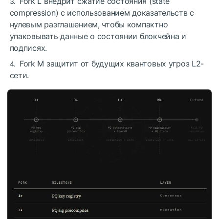
Fork L внедрит сжатие состояния (state
compression) с использованием доказательств с
нулевым разглашением, чтобы компактно
упаковывать данные о состоянии блокчейна и
подписях.
Fork M защитит от будущих квантовых угроз L2-
сети.