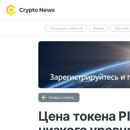
Последние новости
Видео
Биткоин
Назад к списку
Цена токена P