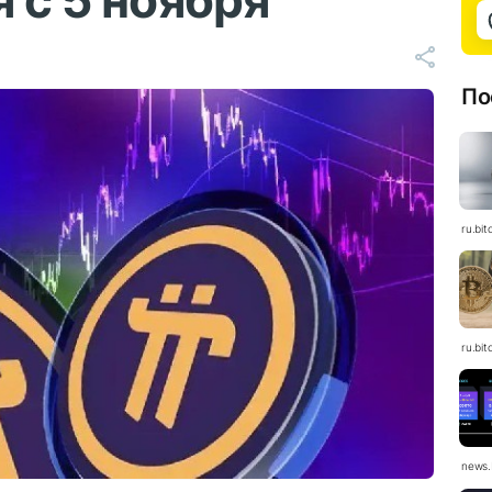
 с 5 ноября
По
ru.bit
ru.bit
news.