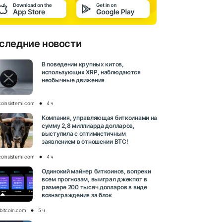
следние новости
В поведении крупных китов,
использующих XRP, наблюдаются
необычные движения
coinsistemi.com
4 ч
Компания, управляющая биткоинами на
сумму 2,8 миллиарда долларов,
выступила с оптимистичным
заявлением в отношении BTC!
coinsistemi.com
4 ч
Одинокий майнер биткоинов, вопреки
всем прогнозам, выиграл джекпот в
размере 200 тысяч долларов в виде
вознаграждения за блок
bitcoin.com
5 ч