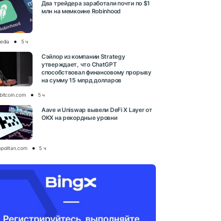
Два трейдера заработали почти по $1
млн на мемкоине Robinhood
media
5 ч
Сэйлор из компании Strategy
утверждает, что ChatGPT
способствовал финансовому прорыву
на сумму 15 млрд долларов
bitcoin.com
5 ч
Aave и Uniswap вывели DeFi X Layer от
OKX на рекордные уровни
opolitan.com
5 ч