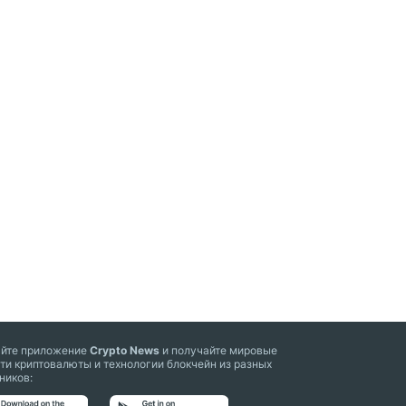
айте приложение
Crypto News
и получайте мировые
ти криптовалюты и технологии блокчейн из разных
ников: