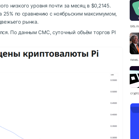
мого низкого уровня почти за месяц в $0,2145.
а 25% по сравнению с ноябрьским максимумом,
двежьего рынка.
bits.
лся. По данным CMC, суточный объём торгов PI
news.
crypt