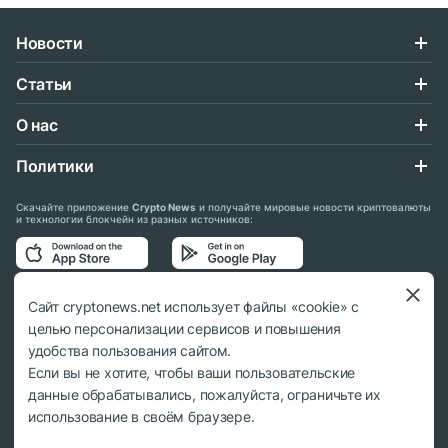
Новости
Статьи
О нас
Политики
Скачайте приложение
Crypto News
и получайте мировые новости криптовалюты
и технологии блокчейн из разных источников:
Подписывайтесь на нас в социальных сетях:
Сайт cryptonews.net использует файлы «cookie» с
целью персонализации сервисов и повышения
удобства пользования сайтом.
Если вы не хотите, чтобы ваши пользовательские
данные обрабатывались, пожалуйста, ограничьте их
© 2018 - 2026 Crypto News. При использовании материалов ссылка на
использование в своём браузере.
cryptonews.net обязательна.