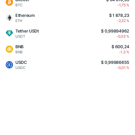
BTC
-1,75 %
Ethereum
$ 1 878,23
ETH
-2,22 %
Tether USDt
$ 0,99894962
USDT
-0,02 %
BNB
$ 600,24
BNB
-1,3 %
USDC
$ 0,99986655
USDC
-0,01 %