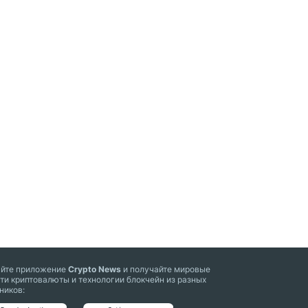
айте приложение
Crypto News
и получайте мировые
ти криптовалюты и технологии блокчейн из разных
ников: