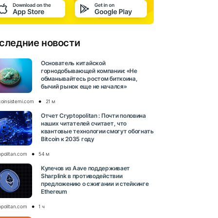
следние новости
Основатель китайской
горнодобывающей компании: «Не
обманывайтесь ростом биткоина,
бычий рынок еще не начался»
coinsistemi.com
21 м
Отчет Cryptopolitan : Почти половина
наших читателей считает, что
квантовые технологии смогут обогнать
Bitcoin к 2035 году
opolitan.com
54 м
Кулечов из Aave поддерживает
Sharplink в противодействии
предложению о сжигании и стейкинге
Ethereum
opolitan.com
1 ч