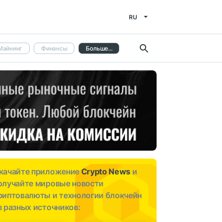
RU
Майнинг
Финансы
Больше...
качайте приложение
Crypto News
и
олучайте мировые новости
риптовалюты и технологии блокчейн
з разных источников: