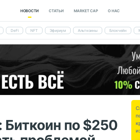
НОВОСТИ
СТАТЬИ
MARKET CAP
О НАС
DeFi
NFT
Эфириум
Альткоины
Блокчейн
С
п
 Биткоин по $250
к
и