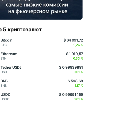
p 5 криптовалют
Bitcoin
$ 64 991,72
BTC
0,26 %
Ethereum
$ 1 919,57
ETH
0,33 %
Tether USDt
$ 0,99939891
USDT
0,01 %
BNB
$ 598,68
BNB
1,17 %
USDC
$ 0,99991469
USDC
0,01 %