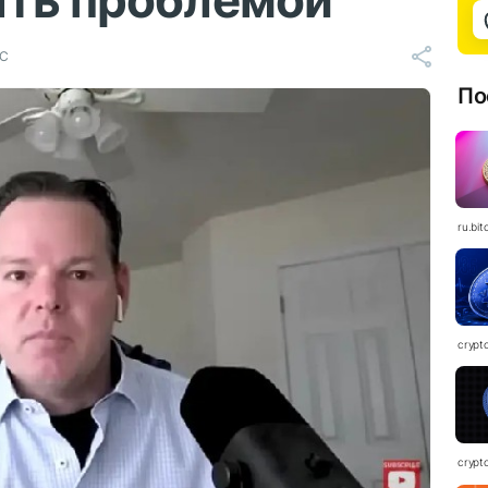
ать проблемой
TC
По
ru.bit
crypt
crypt