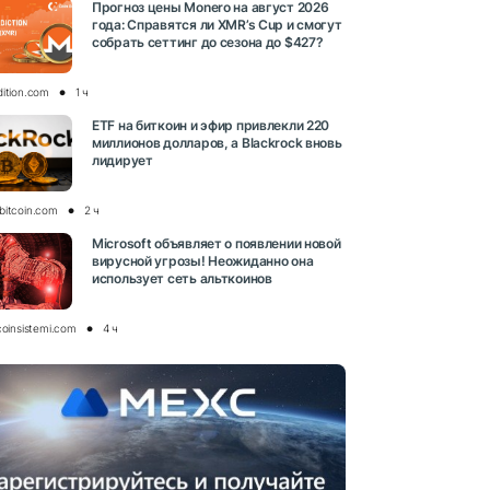
Прогноз цены Monero на август 2026
года: Справятся ли XMR’s Cup и смогут
собрать сеттинг до сезона до $427?
dition.com
1 ч
ETF на биткоин и эфир привлекли 220
миллионов долларов, а Blackrock вновь
лидирует
bitcoin.com
2 ч
Microsoft объявляет о появлении новой
вирусной угрозы! Неожиданно она
использует сеть альткоинов
coinsistemi.com
4 ч