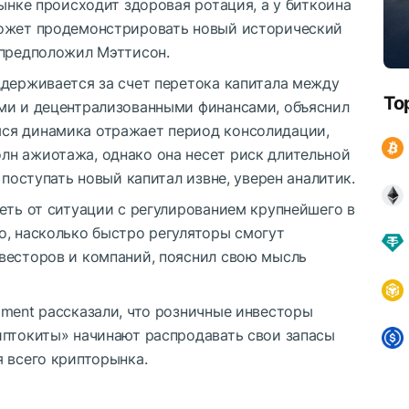
рынке происходит здоровая ротация, а у биткоина
может продемонстрировать новый исторический
 предположил Мэттисон.
ддерживается за счет перетока капитала между
To
ми и децентрализованными финансами, объяснил
ся динамика отражает период консолидации,
н ажиотажа, однако она несет риск длительной
 поступать новый капитал извне, уверен аналитик.
еть от ситуации с регулированием крупнейшего в
о, насколько быстро регуляторы смогут
весторов и компаний, пояснил свою мысль
iment рассказали, что розничные инвесторы
иптокиты» начинают распродавать свои запасы
 всего крипторынка.