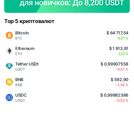
Top 5 криптовалют
Bitcoin
$ 64 717,54
BTC
0,31 %
Ethereum
$ 1 913,91
ETH
2,12 %
Tether USDt
$ 0,99907558
USDT
-0,01 %
BNB
$ 592,90
BNB
-1,36 %
USDC
$ 0,99982386
USDC
-0,02 %