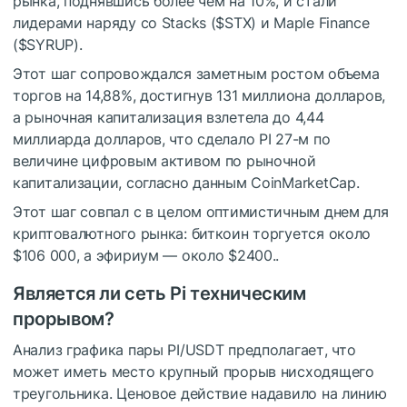
рынка, поднявшись более чем на 10%, и стали
лидерами наряду со Stacks (
$STX
) и Maple Finance
(
$SYRUP
).
Этот шаг сопровождался заметным ростом объема
торгов на 14,88%, достигнув 131 миллиона долларов,
а рыночная капитализация взлетела до 4,44
миллиарда долларов, что сделало PI 27-м по
величине цифровым активом по рыночной
капитализации, согласно данным CoinMarketCap.
Этот шаг совпал с в целом оптимистичным днем ​​для
криптовалютного рынка: биткоин торгуется около
$106 000, а эфириум — около $2400..
Является ли сеть Pi техническим
прорывом?
Анализ графика пары PI/USDT предполагает, что
может иметь место крупный прорыв нисходящего
треугольника. Ценовое действие надавило на линию