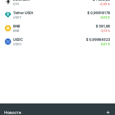
ETH
-0,39 %
Tether USDt
$ 0,99918178
USDT
0,02 %
BNB
$ 591,86
BNB
-0,15 %
USDC
$ 0,99984523
USDC
0,01 %
Новости