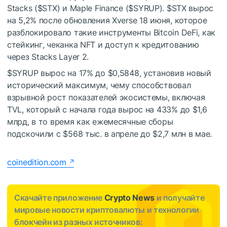
Stacks (
$STX
) и Maple Finance (
$SYRUP
).
$STX
вырос
на 5,2% после обновления Xverse 18 июня, которое
разблокировало такие инструменты Bitcoin DeFi, как
стейкинг, чеканка NFT и доступ к кредитованию
через Stacks Layer 2.
$SYRUP
вырос на 17% до $0,5848, установив новый
исторический максимум, чему способствовал
взрывной рост показателей экосистемы, включая
TVL, который с начала года вырос на 433% до $1,6
млрд, в то время как ежемесячные сборы
подскочили с $568 тыс. в апреле до $2,7 млн ​​в мае.
coinedition.com
Скачайте приложение
Crypto News
и получайте
мировые новости криптовалюты и технологии
блокчейн из разных источников: