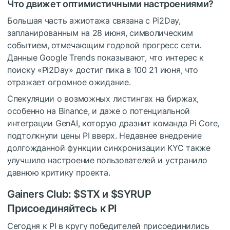
Что движет оптимистичными настроениями?
Большая часть ажиотажа связана с Pi2Day,
запланированным на 28 июня, символическим
событием, отмечающим годовой прогресс сети.
Данные Google Trends показывают, что интерес к
поиску «Pi2Day» достиг пика в 100 21 июня, что
отражает огромное ожидание.
Спекуляции о возможных листингах на биржах,
особенно на Binance, и даже о потенциальной
интеграции GenAI, которую дразнит команда Pi Core,
подтолкнули цены PI вверх. Недавнее внедрение
долгожданной функции синхронизации KYC также
улучшило настроение пользователей и устранило
давнюю критику проекта.
Gainers Club:
$STX
и
$SYRUP
Присоединяйтесь к PI
Сегодня к PI в кругу победителей присоединились