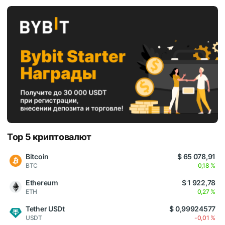
Top 5 криптовалют
Bitcoin
$ 65 078,91
BTC
0,18 %
Ethereum
$ 1 922,78
ETH
0,27 %
Tether USDt
$ 0,99924577
USDT
-0,01 %