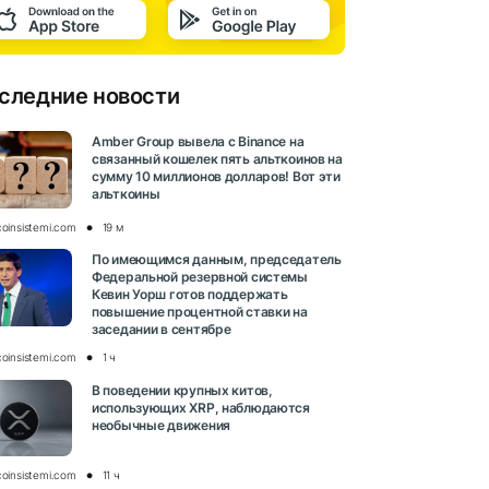
следние новости
Amber Group вывела с Binance на
связанный кошелек пять альткоинов на
сумму 10 миллионов долларов! Вот эти
альткоины
coinsistemi.com
19 м
По имеющимся данным, председатель
Федеральной резервной системы
Кевин Уорш готов поддержать
повышение процентной ставки на
заседании в сентябре
coinsistemi.com
1 ч
В поведении крупных китов,
использующих XRP, наблюдаются
необычные движения
coinsistemi.com
11 ч