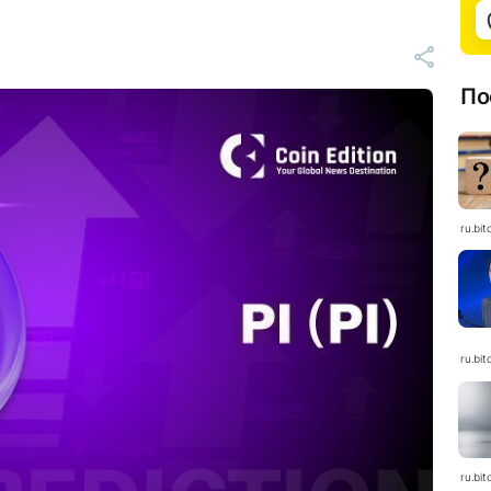
По
ru.bit
ru.bit
ru.bit