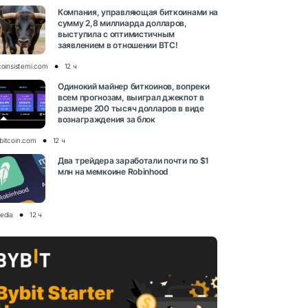
Компания, управляющая биткоинами на
сумму 2,8 миллиарда долларов,
выступила с оптимистичным
заявлением в отношении BTC!
coinsistemi.com
12 ч
Одинокий майнер биткоинов, вопреки
всем прогнозам, выиграл джекпот в
размере 200 тысяч долларов в виде
вознаграждения за блок
bitcoin.com
12 ч
Два трейдера заработали почти по $1
млн на мемкоине Robinhood
media
12 ч