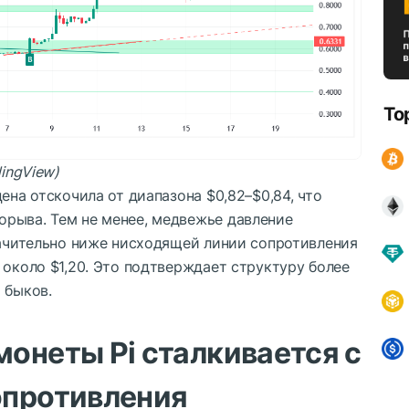
To
dingView)
ена отскочила от диапазона $0,82–$0,84, что
рыва. Тем не менее, медвежье давление
начительно ниже нисходящей линии сопротивления
 около $1,20. Это подтверждает структуру более
 быков.
онеты Pi сталкивается с
опротивления