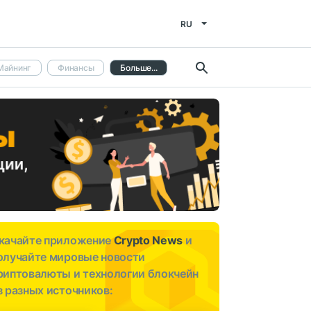
RU
Майнинг
Финансы
Больше...
качайте приложение
Crypto News
и
олучайте мировые новости
риптовалюты и технологии блокчейн
з разных источников: