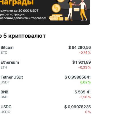
p 5 криптовалют
Bitcoin
$ 64 280,56
BTC
-0,74 %
Ethereum
$ 1 901,89
ETH
-0,33 %
Tether USDt
$ 0,99905841
USDT
0,02 %
BNB
$ 585,41
BNB
-1,56 %
USDC
$ 0,99978235
USDC
0 %