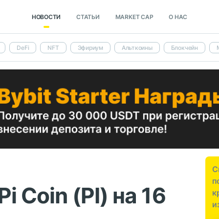
НОВОСТИ
СТАТЬИ
MARKET CAP
О НАС
DeFi
NFT
Эфириум
Альткоины
Блокчейн
С
п
i Coin (PI) на 16
к
и