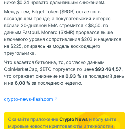
ниже $0,24 чревато дальнейшим снижением.
Между тем, Bitget Token (
$BGB
) остается в
восходящем тренде, а покупательский интерес
вблизи 20-дневной EMA стремится к $8,50, по
данным Fastbull. Monero (
$XMR
) прорвался выше
ключевого уровня сопротивления $203 и нацелился
на $225, опираясь на модель восходящего
треугольника.
Что касается биткоина, то, согласно данным
CoinMarketCap,
$BTC
торгуется по цене
$93 464,57
,
что отражает снижение на
0,93 %
за последний день
и на
6,08 %
за последнюю неделю.
crypto-news-flash.com
Скачайте приложение
Crypto News
и получайте
мировые новости криптовалюты и технологии