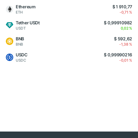
Ethereum
$ 1 910,77
ETH
-0,71 %
Tether USDt
$ 0,99910982
USDT
0,02 %
BNB
$ 592,62
BNB
-1,38 %
USDC
$ 0,99990216
USDC
-0,01 %