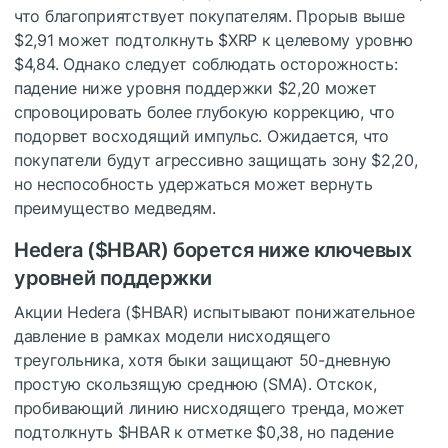
что благоприятствует покупателям. Прорыв выше
$2,91 может подтолкнуть
$XRP
к целевому уровню
$4,84. Однако следует соблюдать осторожность:
падение ниже уровня поддержки $2,20 может
спровоцировать более глубокую коррекцию, что
подорвет восходящий импульс. Ожидается, что
покупатели будут агрессивно защищать зону $2,20,
но неспособность удержаться может вернуть
преимущество медведям.
Hedera (
$HBAR
) борется ниже ключевых
уровней поддержки
Акции Hedera (
$HBAR
) испытывают понижательное
давление в рамках модели нисходящего
треугольника, хотя быки защищают 50-дневную
простую скользящую среднюю (SMA). Отскок,
пробивающий линию нисходящего тренда, может
подтолкнуть
$HBAR
к отметке $0,38, но падение