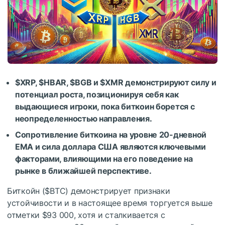
$XRP
,
$HBAR
,
$BGB
и
$XMR
демонстрируют силу и
потенциал роста, позиционируя себя как
выдающиеся игроки, пока биткоин борется с
неопределенностью направления.
Сопротивление биткоина на уровне 20-дневной
EMA и сила доллара США являются ключевыми
факторами, влияющими на его поведение на
рынке в ближайшей перспективе.
Биткойн (
$BTC
) демонстрирует признаки
устойчивости и в настоящее время торгуется выше
отметки $93 000, хотя и сталкивается с