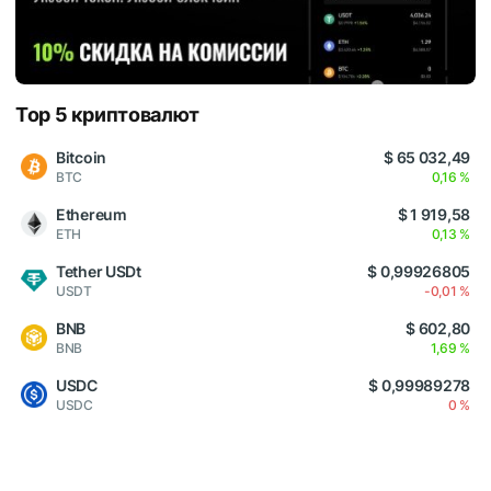
Top 5 криптовалют
Bitcoin
$ 65 032,49
BTC
0,16 %
Ethereum
$ 1 919,58
ETH
0,13 %
Tether USDt
$ 0,99926805
USDT
-0,01 %
BNB
$ 602,80
BNB
1,69 %
USDC
$ 0,99989278
USDC
0 %