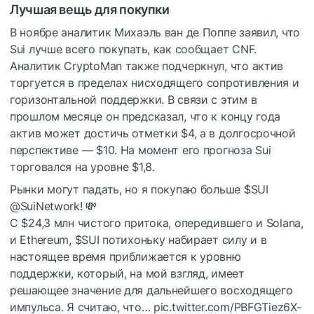
Лучшая вещь для покупки
В ноябре аналитик Михаэль ван де Поппе заявил, что
Sui лучше всего покупать, как сообщает CNF.
Аналитик CryptoMan также подчеркнул, что актив
торгуется в пределах нисходящего сопротивления и
горизонтальной поддержки. В связи с этим в
прошлом месяце он предсказал, что к концу года
актив может достичь отметки $4, а в долгосрочной
перспективе — $10. На момент его прогноза Sui
торговался на уровне $1,8.
Рынки могут падать, но я покупаю больше
$SUI
@SuiNetwork! 💸
С $24,3 млн чистого притока, опередившего и Solana,
и Ethereum,
$SUI
потихоньку набирает силу и в
настоящее время приближается к уровню
поддержки, который, на мой взгляд, имеет
решающее значение для дальнейшего восходящего
импульса. Я считаю, что… pic.twitter.com/PBFGTiez6X-