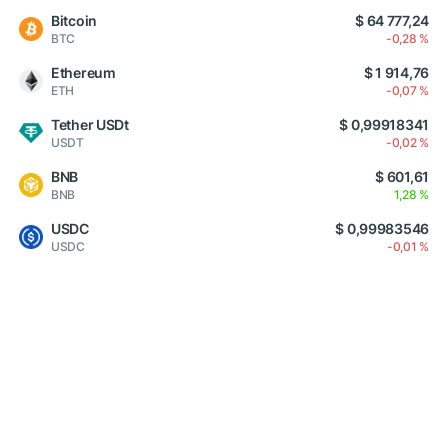
Bitcoin
$ 64 777,24
BTC
-0,28 %
Ethereum
$ 1 914,76
ETH
-0,07 %
Tether USDt
$ 0,99918341
USDT
-0,02 %
BNB
$ 601,61
BNB
1,28 %
USDC
$ 0,99983546
USDC
-0,01 %