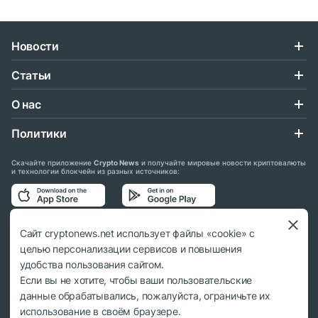
Новости
Статьи
О нас
Политики
Скачайте приложение
Crypto News
и получайте мировые новости криптовалюты
и технологии блокчейн из разных источников:
Подписывайтесь на нас в социальных сетях:
Сайт cryptonews.net использует файлы «cookie» с
целью персонализации сервисов и повышения
удобства пользования сайтом.
Если вы не хотите, чтобы ваши пользовательские
данные обрабатывались, пожалуйста, ограничьте их
© 2018 - 2026 Crypto News. При использовании материалов ссылка на
использование в своём браузере.
cryptonews.net обязательна.